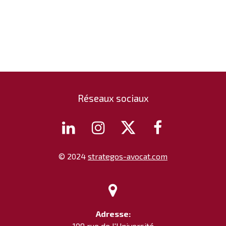
Réseaux sociaux




© 2024
strategos-avocat.com

Adresse:
109 rue de l'Université