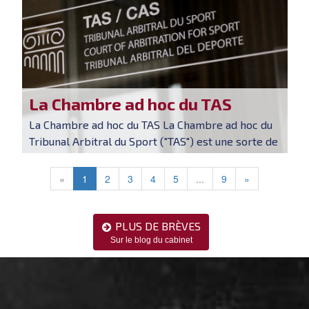
La Chambre ad hoc du TAS
La Chambre ad hoc du TAS La Chambre ad hoc du
Tribunal Arbitral du Sport ("TAS") est une sorte de
Cour suprême des Jeux Olympiques, dont le princi
pal objectif est de trancher tout différend survena
«
1
2
3
4
5
...
9
»
n...
PLUS DE BRÈVES

Sur le blog du cabinet