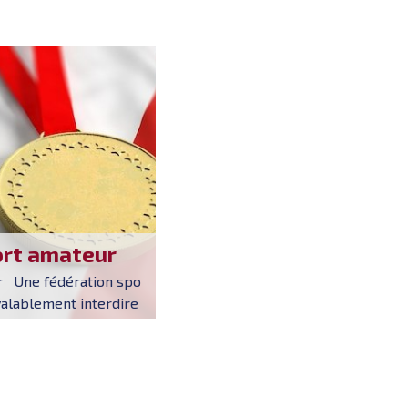
ort amateur
ur Une fédération spo
valablement interdire
en de l'Union européen
pionnat de France ama