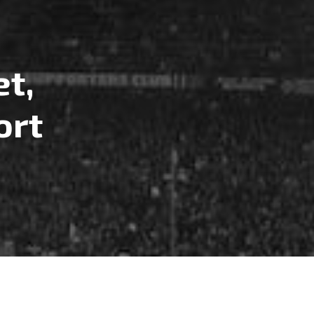
t,
ort