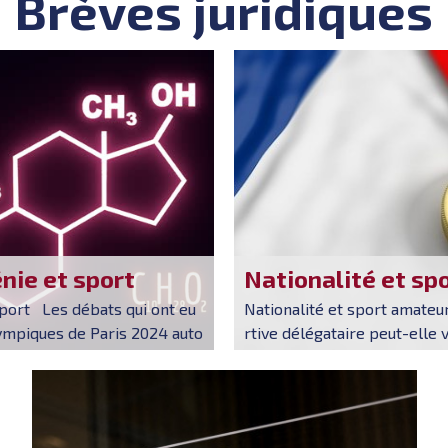
Brèves juridiques
ie et sport
Nationalité et sp
port Les débats qui ont eu
Nationalité et sport amate
lympiques de Paris 2024 auto
rtive délégataire peut-elle 
 KHELIF, algérienne, et Yu-
à un sportif étranger, citoy
oulèvent la question de l'hy...
ne, de participer à un cham
t...