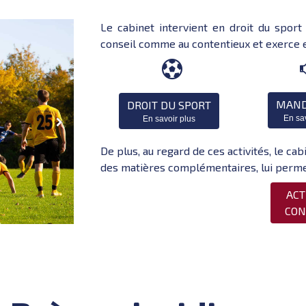
Le cabinet intervient en droit du spor
conseil comme au contentieux et
exerce e

MAND
DROIT DU SPORT
En sa
En savoir plus
De plus, au regard de ces activités, le 
des matières complémentaires, lui perme
ACT
CON