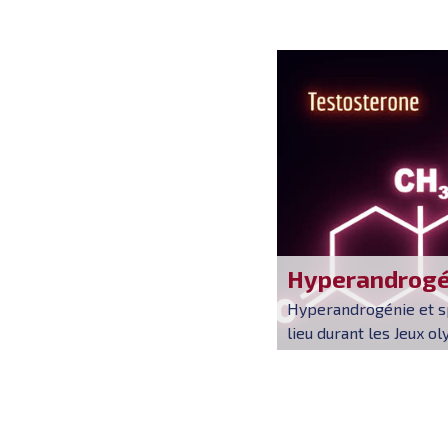
Hyperandrogén
Hyperandrogénie et s
lieu durant les Jeux o
ur des boxeuses Imane
Ting LIN, taïwanaise, s